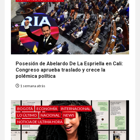
Posesión de Abelardo De La Espriella en Cali:
Congreso aprueba traslado y crece la
polémica política
1 semana atrás
BOGOTÁ
ECONOMÍA
INTERNACIONAL
LO ÚLTIMO
NACIONAL
NEWS
NOTICIA DE ULTIMA HORA