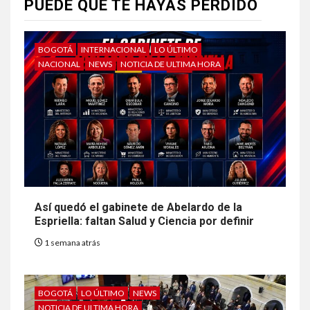
PUEDE QUE TE HAYAS PERDIDO
BOGOTÁ
INTERNACIONAL
LO ÚLTIMO
NACIONAL
NEWS
NOTICIA DE ULTIMA HORA
Así quedó el gabinete de Abelardo de la
Espriella: faltan Salud y Ciencia por definir
1 semana atrás
BOGOTÁ
LO ÚLTIMO
NEWS
NOTICIA DE ULTIMA HORA