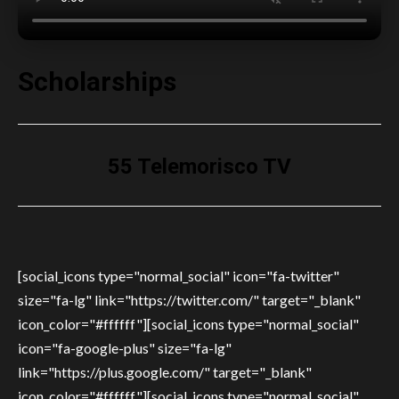
Scholarships
55 Telemorisco TV
[social_icons type="normal_social" icon="fa-twitter"
size="fa-lg" link="https://twitter.com/" target="_blank"
icon_color="#ffffff"][social_icons type="normal_social"
icon="fa-google-plus" size="fa-lg"
link="https://plus.google.com/" target="_blank"
icon_color="#ffffff"][social_icons type="normal_social"