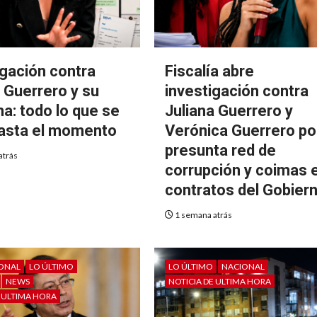
igación contra
Fiscalía abre
a Guerrero y su
investigación contra
a: todo lo que se
Juliana Guerrero y
asta el momento
Verónica Guerrero po
presunta red de
atrás
corrupción y coimas 
contratos del Gobier
1 semana atrás
IONAL
LO ÚLTIMO
LO ÚLTIMO
NACIONAL
NEWS
NOTICIA DE ULTIMA HORA
E ULTIMA HORA