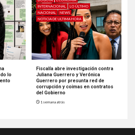
INTERNACIONAL
LO ÚLTIMO
NACIONAL
NEWS
NOTICIA DE ULTIMA HORA
na
Fiscalía abre investigación contra
do lo
Juliana Guerrero y Verónica
mento
Guerrero por presunta red de
corrupción y coimas en contratos
del Gobierno
1 semana atrás