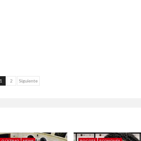
1
2
Siguiente
LO ÚLTIMO
NEWS
BOGOTÁ
ECONOMÍA