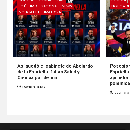
LO ÚLTIMO
NACIONAL
NEWS
NOTICIA D
NOTICIA DE ULTIMA HORA
Así quedó el gabinete de Abelardo
Posesión
de la Espriella: faltan Salud y
Espriella
Ciencia por definir
aprueba t
polémica 
1 semana atrás
1 semana 