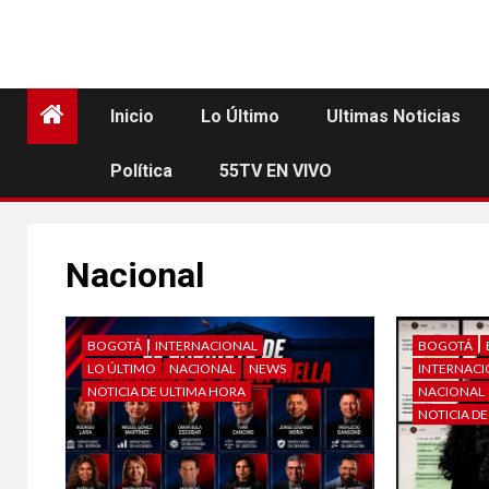
Inicio
Lo Último
Ultimas Noticias
Política
55TV EN VIVO
Nacional
BOGOTÁ
INTERNACIONAL
BOGOTÁ
LO ÚLTIMO
NACIONAL
NEWS
INTERNAC
NOTICIA DE ULTIMA HORA
NACIONAL
NOTICIA D