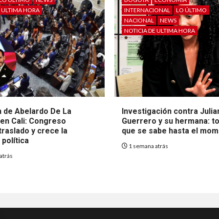
E ULTIMA HORA
INTERNACIONAL
LO ÚLTIMO
NACIONAL
NEWS
NOTICIA DE ULTIMA HORA
 de Abelardo De La
Investigación contra Julia
 en Cali: Congreso
Guerrero y su hermana: to
raslado y crece la
que se sabe hasta el mo
política
1 semana atrás
atrás