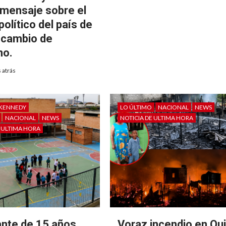
 mensaje sobre el
político del país de
l cambio de
no.
 atrás
KENNEDY
LO ÚLTIMO
NACIONAL
NEWS
NACIONAL
NEWS
NOTICIA DE ULTIMA HORA
E ULTIMA HORA
ante de 15 años
Voraz incendio en Qu