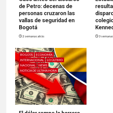
de Petro: decenas de
resulta
personas cruzaron las
dispar
vallas de seguridad en
colegio
Bogotá
Kenne
2 semanas atrás
3 semanas
BOGOTÁ
ECONOMÍA
INTERNACIONAL
LO ÚLTIMO
NACIONAL
NEWS
NOTICIA DE ULTIMA HORA