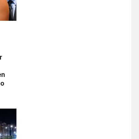
r
en
no