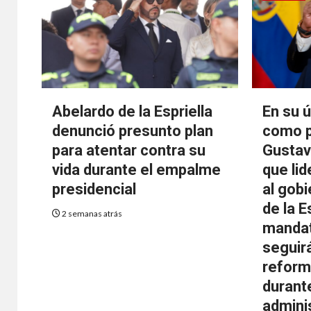
Abelardo de la Espriella
En su 
denunció presunto plan
como p
para atentar contra su
Gustav
vida durante el empalme
que lid
presidencial
al gob
de la Es
2 semanas atrás
mandat
seguir
reform
durant
admini