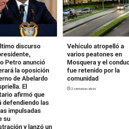
último discurso
Vehículo atropelló a
residente,
varios peatones en
o Petro anunció
Mosquera y el condu
erará la oposición
fue retenido por la
ierno de Abelardo
comunidad
priella. El
2 semanas atrás
ario afirmó que
á defendiendo las
as impulsadas
e su
stración y lanzó un