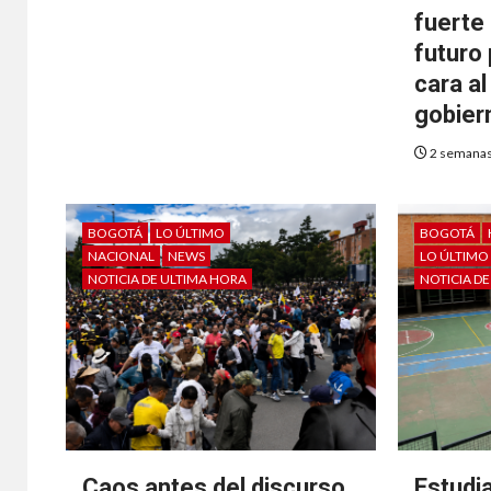
fuerte
futuro 
cara a
gobier
2 semanas
BOGOTÁ
LO ÚLTIMO
BOGOTÁ
NACIONAL
NEWS
LO ÚLTIMO
NOTICIA DE ULTIMA HORA
NOTICIA D
Caos antes del discurso
Estudi