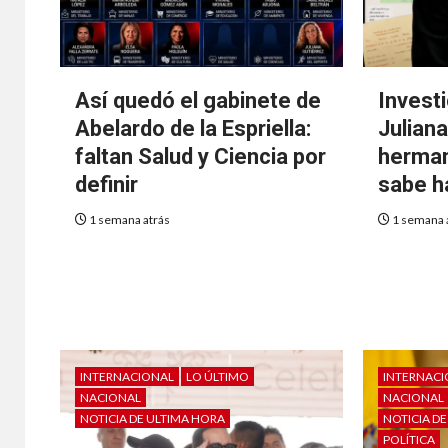
Así quedó el gabinete de
Invest
Abelardo de la Espriella:
Julian
faltan Salud y Ciencia por
herman
definir
sabe h
1 semana atrás
1 semana 
INTERNACIONAL
LO ÚLTIMO
INTERNAC
NACIONAL
NACIONAL
NOTICIA DE ULTIMA HORA
NOTICIA D
POLÍTICA