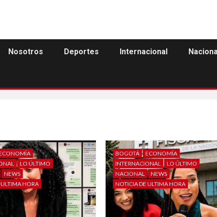
Nosotros
Deportes
Internacional
Naciona
ECONOMÍA
BOGOTÁ
ECONOMÍA
IONAL
LO ÚLTIMO
INTERNACIONAL
LO ÚLTIMO
NEWS
NACIONAL
NEWS
E ULTIMA HORA
NOTICIA DE ULTIMA HORA