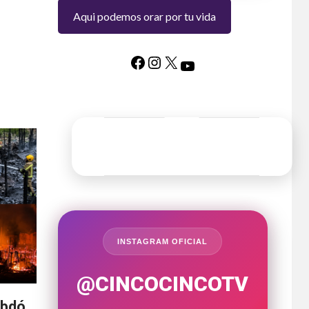
Aqui podemos orar por tu vida
INSTAGRAM OFICIAL
@CINCOCINCOTV
ibdó