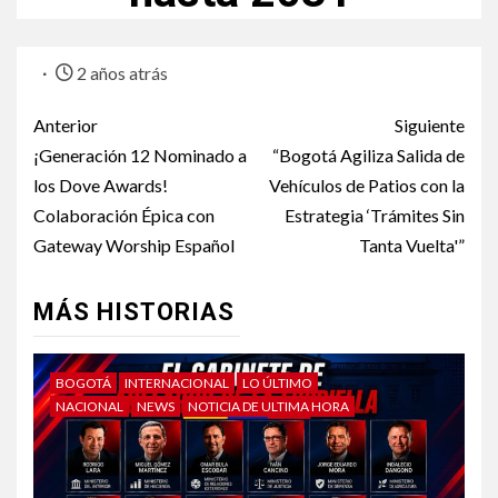
2 años atrás
Anterior
Siguiente
¡Generación 12 Nominado a
“Bogotá Agiliza Salida de
los Dove Awards!
Vehículos de Patios con la
Colaboración Épica con
Estrategia ‘Trámites Sin
Gateway Worship Español
Tanta Vuelta'”
MÁS HISTORIAS
BOGOTÁ
INTERNACIONAL
LO ÚLTIMO
NACIONAL
NEWS
NOTICIA DE ULTIMA HORA