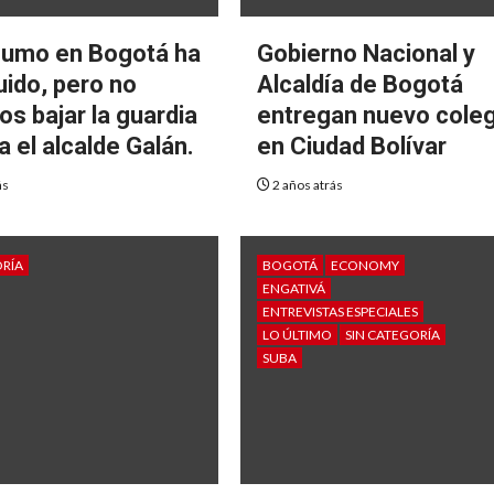
sumo en Bogotá ha
Gobierno Nacional y
uido, pero no
Alcaldía de Bogotá
s bajar la guardia
entregan nuevo coleg
a el alcalde Galán.
en Ciudad Bolívar
ás
2 años atrás
ORÍA
BOGOTÁ
ECONOMY
ENGATIVÁ
ENTREVISTAS ESPECIALES
LO ÚLTIMO
SIN CATEGORÍA
SUBA