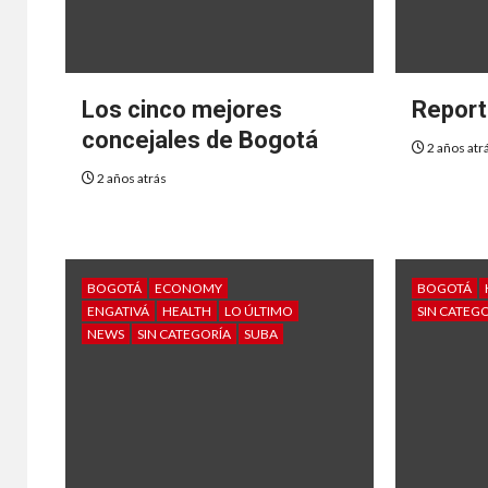
Los cinco mejores
Report
concejales de Bogotá
2 años atr
2 años atrás
BOGOTÁ
ECONOMY
BOGOTÁ
ENGATIVÁ
HEALTH
LO ÚLTIMO
SIN CATEG
NEWS
SIN CATEGORÍA
SUBA