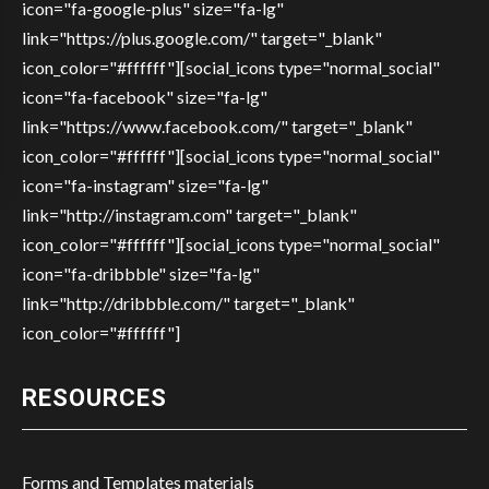
icon="fa-google-plus" size="fa-lg"
link="https://plus.google.com/" target="_blank"
icon_color="#ffffff"][social_icons type="normal_social"
icon="fa-facebook" size="fa-lg"
link="https://www.facebook.com/" target="_blank"
icon_color="#ffffff"][social_icons type="normal_social"
icon="fa-instagram" size="fa-lg"
link="http://instagram.com" target="_blank"
icon_color="#ffffff"][social_icons type="normal_social"
icon="fa-dribbble" size="fa-lg"
link="http://dribbble.com/" target="_blank"
icon_color="#ffffff"]
RESOURCES
Forms and Templates materials