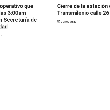
operativo que
Cierre de la estación
las 3:00am
Transmilenio calle 26
an Secretaría de
2 años atrás
dad
ás