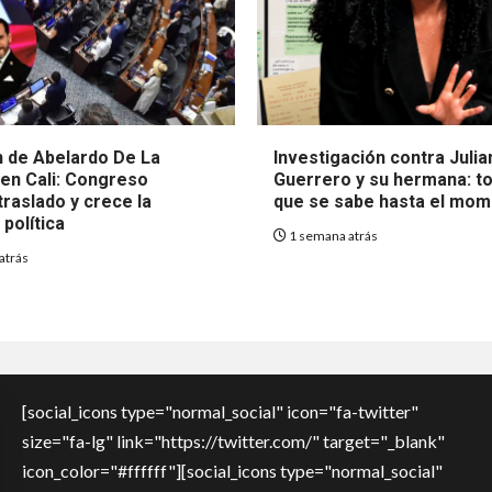
 de Abelardo De La
Investigación contra Julia
 en Cali: Congreso
Guerrero y su hermana: to
raslado y crece la
que se sabe hasta el mo
política
1 semana atrás
atrás
[social_icons type="normal_social" icon="fa-twitter"
size="fa-lg" link="https://twitter.com/" target="_blank"
icon_color="#ffffff"][social_icons type="normal_social"