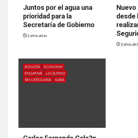
Juntos por el agua una
Nuevo 
prioridad para la
desde 
Secretaría de Gobierno
realiz
Seguri
2 años atrás
2 años atr
BOGOTÁ
ECONOMY
ENGATIVÁ
LO ÚLTIMO
SIN CATEGORÍA
SUBA