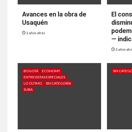
Avances en la obra de
El con
Usaquén
dismin
podemo
2 años atrás
— indic
2 años atr
BOGOTÁ
ECONOMY
SIN CATEG
ENTREVISTAS ESPECIALES
LO ÚLTIMO
SIN CATEGORÍA
SUBA