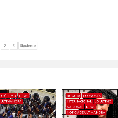
2
3
Siguiente
LO ÚLTIMO
NEWS
BOGOTÁ
ECONOMÍA
E ULTIMA HORA
INTERNACIONAL
LO ÚLTIMO
NACIONAL
NEWS
NOTICIA DE ULTIMA HORA