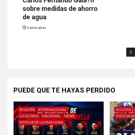
Carlos Fernando Gala?n
sobre medidas de ahorro
de agua
2 años atrás
1
PUEDE QUE TE HAYAS PERDIDO
BOGOTÁ
INTERNACIONAL
BOGOTÁ
LO ÚLTIMO
NACIONAL
NEWS
NOTICIA D
NOTICIA DE ULTIMA HORA