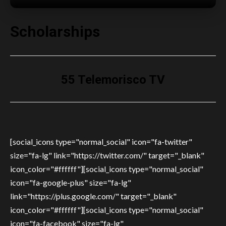
Scholarships
55 Telemorisco TV
[social_icons type="normal_social" icon="fa-twitter"
size="fa-lg" link="https://twitter.com/" target="_blank"
icon_color="#ffffff"][social_icons type="normal_social"
icon="fa-google-plus" size="fa-lg"
link="https://plus.google.com/" target="_blank"
icon_color="#ffffff"][social_icons type="normal_social"
icon="fa-facebook" size="fa-lg"