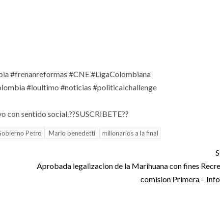
bia #frenanreformas
#CNE
#LigaColombiana
lombia #loultimo #noticias #politicalchallenge
o con sentido social.
??
SUSCRIBETE
??
obierno Petro
Mario benedetti
millonarios a la final
S
Aprobada legalizacion de la Marihuana con fines Recre
comision Primera – Inf