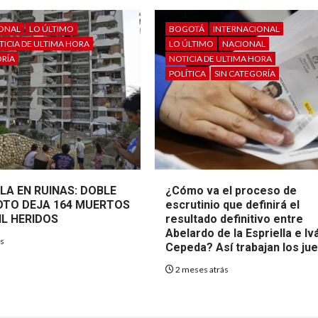
IONAL
LO ÚLTIMO
BOGOTÁ
INTERNACIONAL
TICIA DE ULTIMA HORA
LO ÚLTIMO
NACIONAL
ORÍA
NOTICIA DE ULTIMA HORA
POLÍTICA
SIN CATEGORÍA
LA EN RUINAS: DOBLE
¿Cómo va el proceso de
TO DEJA 164 MUERTOS
escrutinio que definirá el
IL HERIDOS
resultado definitivo entre
Abelardo de la Espriella e Iv
ás
Cepeda? Así trabajan los ju
2 meses atrás