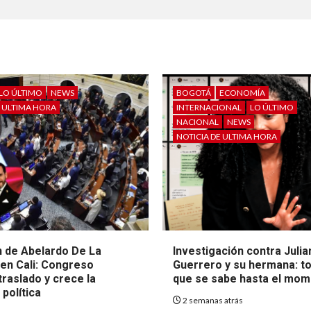
LO ÚLTIMO
NEWS
BOGOTÁ
ECONOMÍA
E ULTIMA HORA
INTERNACIONAL
LO ÚLTIMO
NACIONAL
NEWS
NOTICIA DE ULTIMA HORA
 de Abelardo De La
Investigación contra Julia
 en Cali: Congreso
Guerrero y su hermana: to
raslado y crece la
que se sabe hasta el mo
política
2 semanas atrás