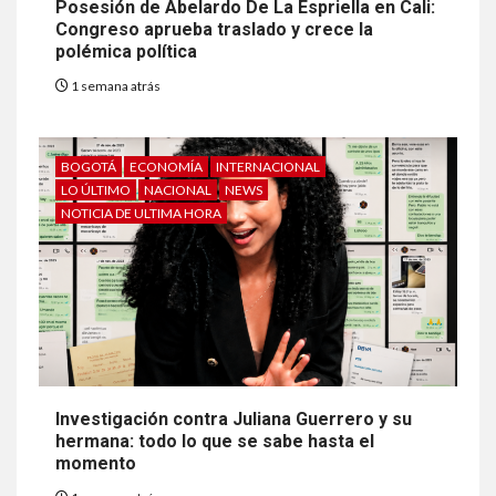
Posesión de Abelardo De La Espriella en Cali:
Congreso aprueba traslado y crece la
polémica política
1 semana atrás
BOGOTÁ
ECONOMÍA
INTERNACIONAL
LO ÚLTIMO
NACIONAL
NEWS
NOTICIA DE ULTIMA HORA
Investigación contra Juliana Guerrero y su
hermana: todo lo que se sabe hasta el
momento