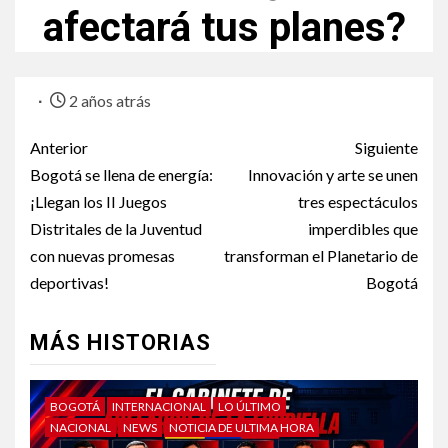
afectará tus planes?
2 años atrás
Anterior
Siguiente
Bogotá se llena de energía:
Innovación y arte se unen
¡Llegan los II Juegos
tres espectáculos
Distritales de la Juventud
imperdibles que
con nuevas promesas
transforman el Planetario de
deportivas!
Bogotá
MÁS HISTORIAS
BOGOTÁ
INTERNACIONAL
LO ÚLTIMO
NACIONAL
NEWS
NOTICIA DE ULTIMA HORA