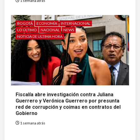
1 semana atrás
BOGOTÁ
ECONOMÍA
INTERNACIONAL
LO ÚLTIMO
NACIONAL
NEWS
NOTICIA DE ULTIMA HORA
Fiscalía abre investigación contra Juliana
Guerrero y Verónica Guerrero por presunta
red de corrupción y coimas en contratos del
Gobierno
1 semana atrás