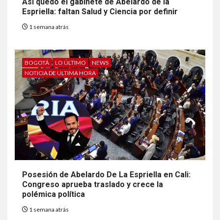
Así quedó el gabinete de Abelardo de la
Espriella: faltan Salud y Ciencia por definir
1 semana atrás
BOGOTÁ
LO ÚLTIMO
NEWS
NOTICIA DE ULTIMA HORA
Posesión de Abelardo De La Espriella en Cali:
Congreso aprueba traslado y crece la
polémica política
1 semana atrás