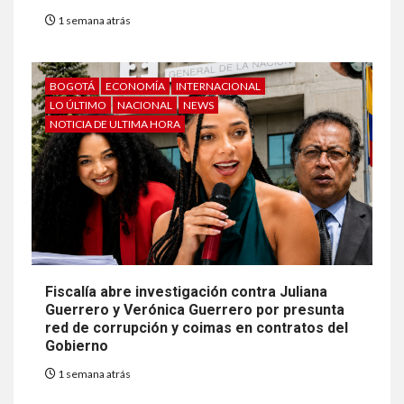
1 semana atrás
BOGOTÁ
ECONOMÍA
INTERNACIONAL
LO ÚLTIMO
NACIONAL
NEWS
NOTICIA DE ULTIMA HORA
Fiscalía abre investigación contra Juliana
Guerrero y Verónica Guerrero por presunta
red de corrupción y coimas en contratos del
Gobierno
1 semana atrás