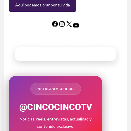
Aqui podemos orar por tu vida
INSTAGRAM OFICIAL
@CINCOCINCOTV
Noticias, reels, entrevistas, actualidad y
contenido exclusivo.