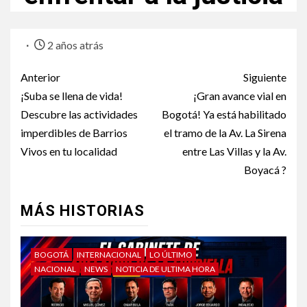
2 años atrás
Anterior
Siguiente
¡Suba se llena de vida!
¡Gran avance vial en
Descubre las actividades
Bogotá! Ya está habilitado
imperdibles de Barrios
el tramo de la Av. La Sirena
Vivos en tu localidad
entre Las Villas y la Av.
Boyacá ?
MÁS HISTORIAS
BOGOTÁ
INTERNACIONAL
LO ÚLTIMO
NACIONAL
NEWS
NOTICIA DE ULTIMA HORA