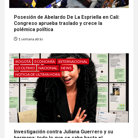
Posesión de Abelardo De La Espriella en Cali:
Congreso aprueba traslado y crece la
polémica política
1 semana atrás
BOGOTÁ
ECONOMÍA
INTERNACIONAL
LO ÚLTIMO
NACIONAL
NEWS
NOTICIA DE ULTIMA HORA
Investigación contra Juliana Guerrero y su
hermana: todo lo que se sabe hasta el