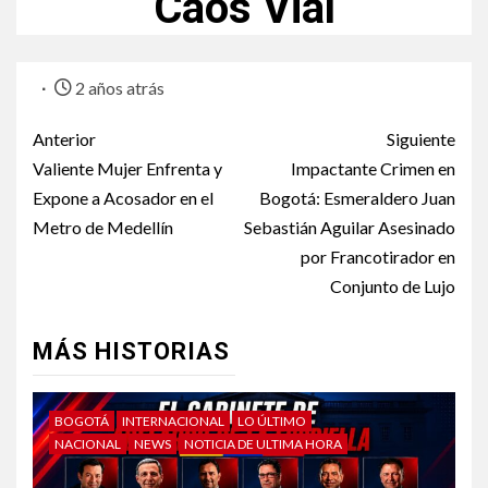
Caos Vial
2 años atrás
Anterior
Siguiente
Valiente Mujer Enfrenta y
Impactante Crimen en
Expone a Acosador en el
Bogotá: Esmeraldero Juan
Metro de Medellín
Sebastián Aguilar Asesinado
por Francotirador en
Conjunto de Lujo
MÁS HISTORIAS
BOGOTÁ
INTERNACIONAL
LO ÚLTIMO
NACIONAL
NEWS
NOTICIA DE ULTIMA HORA