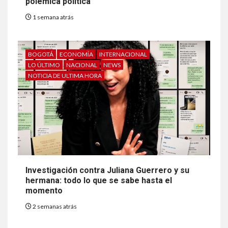
polémica política
1 semana atrás
BOGOTÁ
ECONOMÍA
INTERNACIONAL
LO ÚLTIMO
NACIONAL
NEWS
NOTICIA DE ULTIMA HORA
Investigación contra Juliana Guerrero y su
hermana: todo lo que se sabe hasta el
momento
2 semanas atrás