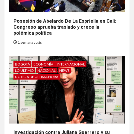
Posesión de Abelardo De La Espriella en Cali:
Congreso aprueba traslado y crece la
polémica política
1 semana atrás
BOGOTÁ
ECONOMÍA
INTERNACIONAL
LO ÚLTIMO
NACIONAL
NEWS
NOTICIA DE ULTIMA HORA
Investigación contra Juliana Guerrero y su