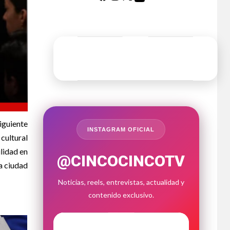
iguiente
INSTAGRAM OFICIAL
cultural
ilidad en
@CINCOCINCOTV
a ciudad
Noticias, reels, entrevistas, actualidad y
contenido exclusivo.