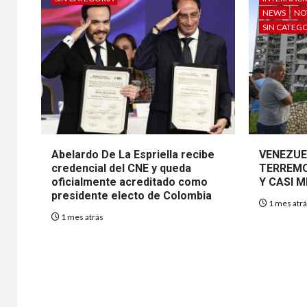
NEWS
NO
SIN CATEG
Abelardo De La Espriella recibe
VENEZUE
credencial del CNE y queda
TERREMO
oficialmente acreditado como
Y CASI M
presidente electo de Colombia
1 mes atr
1 mes atrás