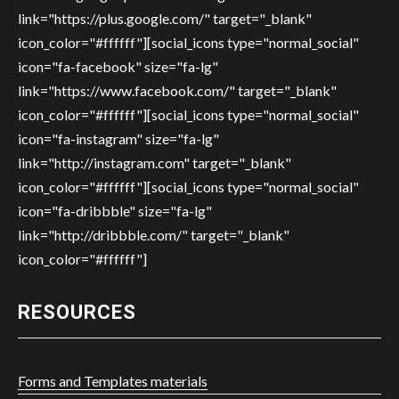
link="https://plus.google.com/" target="_blank"
icon_color="#ffffff"][social_icons type="normal_social"
icon="fa-facebook" size="fa-lg"
link="https://www.facebook.com/" target="_blank"
icon_color="#ffffff"][social_icons type="normal_social"
icon="fa-instagram" size="fa-lg"
link="http://instagram.com" target="_blank"
icon_color="#ffffff"][social_icons type="normal_social"
icon="fa-dribbble" size="fa-lg"
link="http://dribbble.com/" target="_blank"
icon_color="#ffffff"]
RESOURCES
Forms and Templates materials