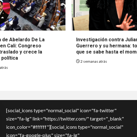
 de Abelardo De La
Investigación contra Julia
 en Cali: Congreso
Guerrero y su hermana: to
raslado y crece la
que se sabe hasta el mo
política
2 semanas atrás
atrás
[social_icons type="normal_social" icon="fa-twitter"
size="fa-lg" link="https://twitter.com/" target="_blank"
icon_color="#ffffff"][social_icons type="normal_social"
icon="fa-google-plus" size="fa-lg"