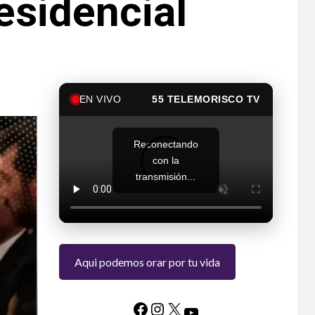
esidencial
EN VIVO
55 TELEMORISCO TV
Reconectando
con la
transmisión...
Aqui podemos orar por tu vida