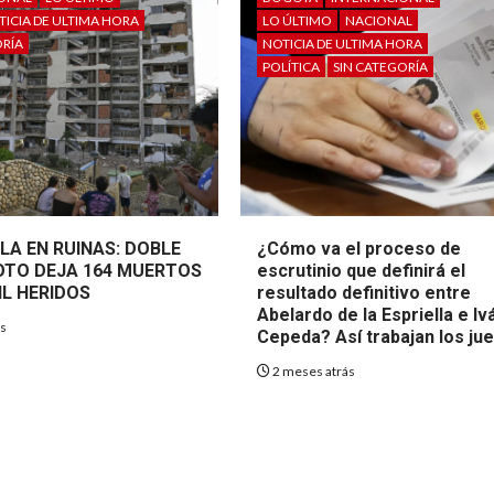
TICIA DE ULTIMA HORA
LO ÚLTIMO
NACIONAL
ORÍA
NOTICIA DE ULTIMA HORA
POLÍTICA
SIN CATEGORÍA
LA EN RUINAS: DOBLE
¿Cómo va el proceso de
TO DEJA 164 MUERTOS
escrutinio que definirá el
IL HERIDOS
resultado definitivo entre
Abelardo de la Espriella e Iv
ás
Cepeda? Así trabajan los ju
2 meses atrás