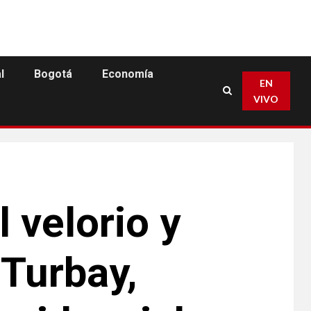
l
Bogotá
Economía
EN
VIVO
 velorio y
 Turbay,