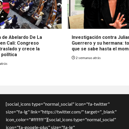
 de Abelardo De La
Investigación contra Julia
 en Cali: Congreso
Guerrero y su hermana: to
raslado y crece la
que se sabe hasta el mo
política
2 semanas atrás
atrás
[social_icons type="normal_social" icon="fa-twitter"
size="fa-lg" link="https://twitter.com/" target="_blank"
icon_color="#ffffff"][social_icons type="normal_social"
icon="fa-google-plus" size="fa-lg"