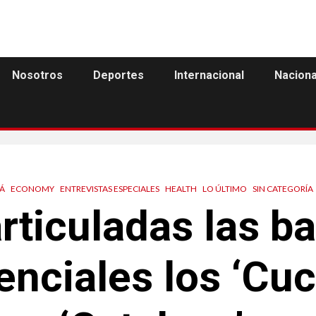
Nosotros
Deportes
Internacional
Naciona
Á
ECONOMY
ENTREVISTAS ESPECIALES
HEALTH
LO ÚLTIMO
SIN CATEGORÍA
rticuladas las b
enciales los ‘Cuce