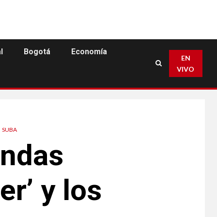
l
Bogotá
Economía
EN
VIVO
SUBA
andas
r’ y los