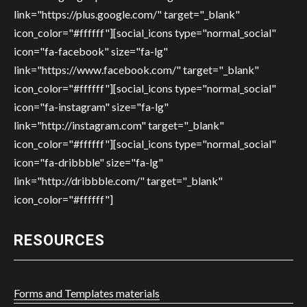
link="https://plus.google.com/" target="_blank"
icon_color="#ffffff"][social_icons type="normal_social"
icon="fa-facebook" size="fa-lg"
link="https://www.facebook.com/" target="_blank"
icon_color="#ffffff"][social_icons type="normal_social"
icon="fa-instagram" size="fa-lg"
link="http://instagram.com" target="_blank"
icon_color="#ffffff"][social_icons type="normal_social"
icon="fa-dribbble" size="fa-lg"
link="http://dribbble.com/" target="_blank"
icon_color="#ffffff"]
RESOURCES
Forms and Templates materials