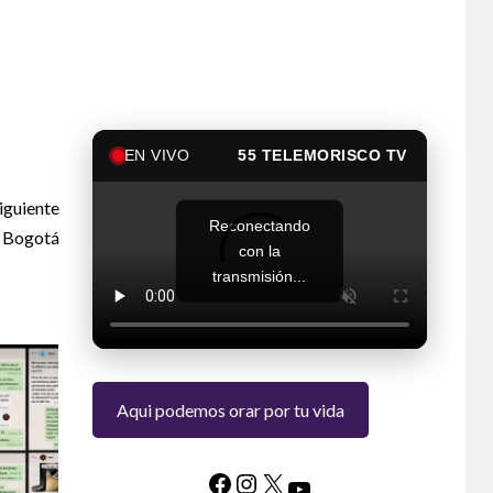
EN VIVO
55 TELEMORISCO TV
iguiente
Reconectando
e Bogotá
con la
transmisión...
Aqui podemos orar por tu vida