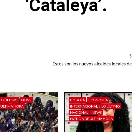
‘Cataleya’.
S
Estos son los nuevos alcaldes locales d
LO ÚLTIMO
NEWS
BOGOTÁ
ECONOMÍA
E ULTIMA HORA
INTERNACIONAL
LO ÚLTIMO
NACIONAL
NEWS
NOTICIA DE ULTIMA HORA