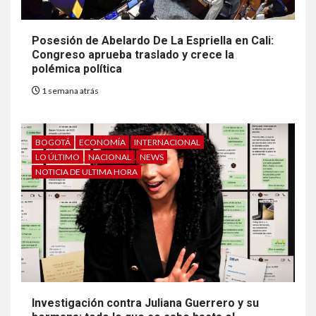
Posesión de Abelardo De La Espriella en Cali:
Congreso aprueba traslado y crece la
polémica política
1 semana atrás
BOGOTÁ
ECONOMÍA
INTERNACIONAL
LO ÚLTIMO
NACIONAL
NEWS
NOTICIA DE ULTIMA HORA
Investigación contra Juliana Guerrero y su