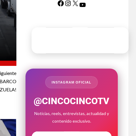
iguiente
Ó BARCO
INSTAGRAM OFICIAL
ZUELA!
@CINCOCINCOTV
Noticias, reels, entrevistas, actualidad y
contenido exclusivo.