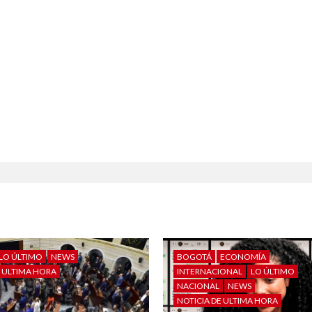
LO ÚLTIMO
NEWS
BOGOTÁ
ECONOMÍA
E ULTIMA HORA
INTERNACIONAL
LO ÚLTIMO
NACIONAL
NEWS
NOTICIA DE ULTIMA HORA