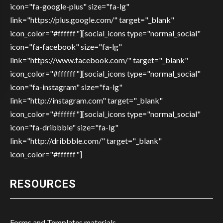
icon="fa-google-plus" size="fa-lg"
link="https://plus.google.com/" target="_blank"
icon_color="#ffffff"][social_icons type="normal_social"
icon="fa-facebook" size="fa-lg"
link="https://www.facebook.com/" target="_blank"
icon_color="#ffffff"][social_icons type="normal_social"
icon="fa-instagram" size="fa-lg"
link="http://instagram.com" target="_blank"
icon_color="#ffffff"][social_icons type="normal_social"
icon="fa-dribbble" size="fa-lg"
link="http://dribbble.com/" target="_blank"
icon_color="#ffffff"]
RESOURCES
Forms and Templates materials