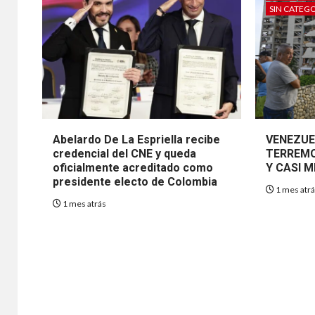
SIN CATEG
Abelardo De La Espriella recibe
VENEZUE
credencial del CNE y queda
TERREMO
oficialmente acreditado como
Y CASI M
presidente electo de Colombia
1 mes atr
1 mes atrás