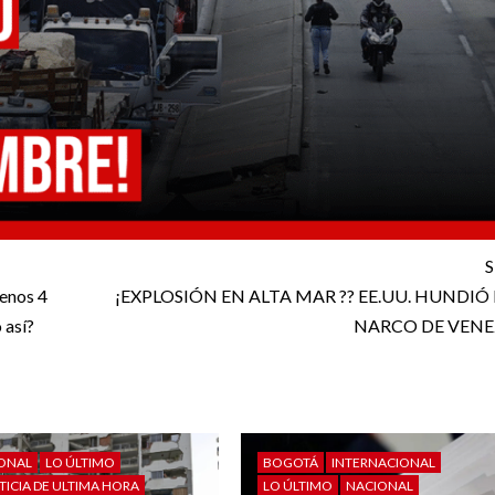
S
enos 4
¡EXPLOSIÓN EN ALTA MAR ?? EE.UU. HUNDI
 así?
NARCO DE VENE
IONAL
LO ÚLTIMO
BOGOTÁ
INTERNACIONAL
TICIA DE ULTIMA HORA
LO ÚLTIMO
NACIONAL