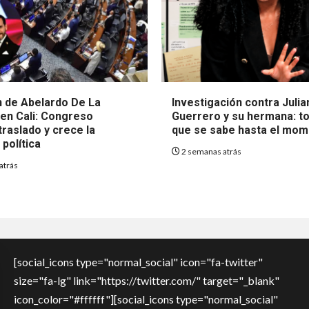
 de Abelardo De La
Investigación contra Julia
 en Cali: Congreso
Guerrero y su hermana: to
raslado y crece la
que se sabe hasta el mo
política
2 semanas atrás
atrás
[social_icons type="normal_social" icon="fa-twitter"
size="fa-lg" link="https://twitter.com/" target="_blank"
icon_color="#ffffff"][social_icons type="normal_social"