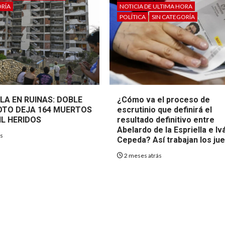
ORÍA
NOTICIA DE ULTIMA HORA
POLÍTICA
SIN CATEGORÍA
LA EN RUINAS: DOBLE
¿Cómo va el proceso de
TO DEJA 164 MUERTOS
escrutinio que definirá el
IL HERIDOS
resultado definitivo entre
Abelardo de la Espriella e Iv
ás
Cepeda? Así trabajan los ju
2 meses atrás