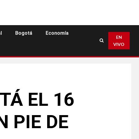
l
Bogotá
Economía
EN
VIVO
TÁ EL 16
 PIE DE