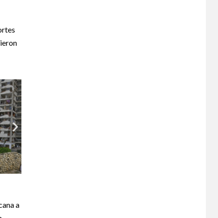
ortes
rieron
rcana a
n