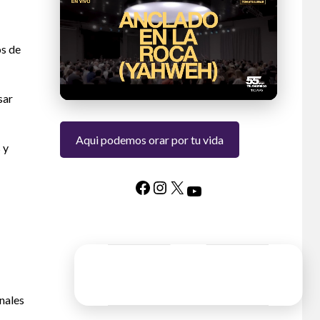
os de
sar
Aqui podemos orar por tu vida
 y
nales