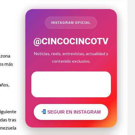
INSTAGRAM OFICIAL
@CINCOCINCOTV
Noticias, reels, entrevistas, actualidad y
 zona
contenido exclusivo.
tos más
años,
iguiente
SEGUIR EN INSTAGRAM
das tras
enezuela