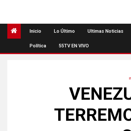
Inicio
Lo Último
Ultimas Noticias
Política
55TV EN VIVO
VENEZU
TERREMO