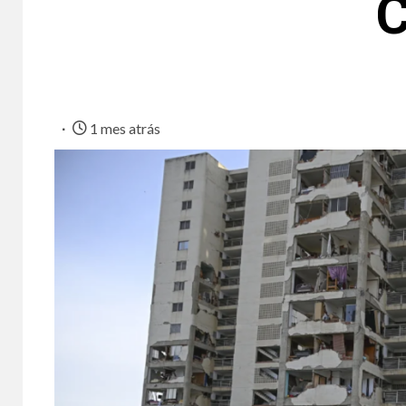
C
1 mes atrás