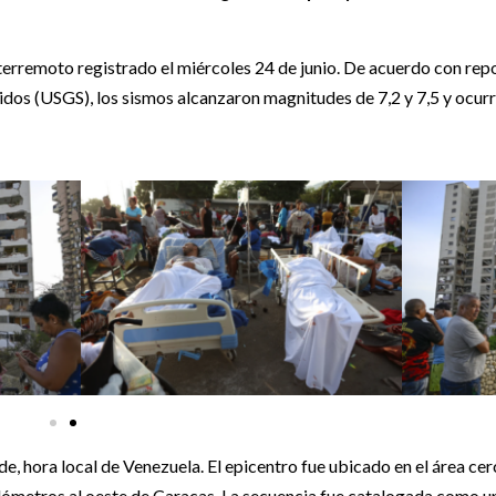
terremoto registrado el miércoles 24 de junio. De acuerdo con rep
dos (USGS), los sismos alcanzaron magnitudes de 7,2 y 7,5 y ocur
de, hora local de Venezuela. El epicentro fue ubicado en el área ce
lómetros al oeste de Caracas. La secuencia fue catalogada como u