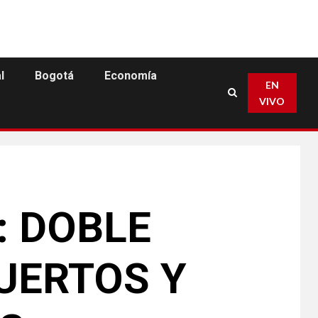
l
Bogotá
Economía
EN
VIVO
: DOBLE
UERTOS Y