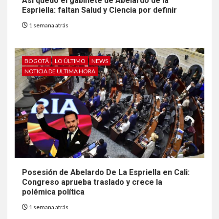
Así quedó el gabinete de Abelardo de la
Espriella: faltan Salud y Ciencia por definir
1 semana atrás
BOGOTÁ
LO ÚLTIMO
NEWS
NOTICIA DE ULTIMA HORA
Posesión de Abelardo De La Espriella en Cali:
Congreso aprueba traslado y crece la
polémica política
1 semana atrás