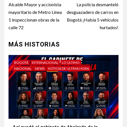
Alcalde Mayor y accionista
La policia desmanteló
mayoritario de Metro Línea
desguazadero de carros en
1 inspeccionan obras de la
Bogotá ¡Había 5 vehículos
calle 72
hurtados!
MÁS HISTORIAS
BOGOTÁ
INTERNACIONAL
LO ÚLTIMO
NACIONAL
NEWS
NOTICIA DE ULTIMA HORA