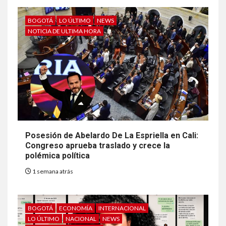
BOGOTÁ
LO ÚLTIMO
NEWS
NOTICIA DE ULTIMA HORA
Posesión de Abelardo De La Espriella en Cali:
Congreso aprueba traslado y crece la
polémica política
1 semana atrás
BOGOTÁ
ECONOMÍA
INTERNACIONAL
LO ÚLTIMO
NACIONAL
NEWS