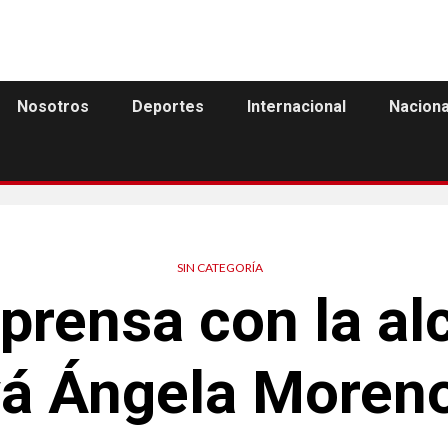
Nosotros
Deportes
Internacional
Naciona
SIN CATEGORÍA
prensa con la al
vá Ángela Moreno