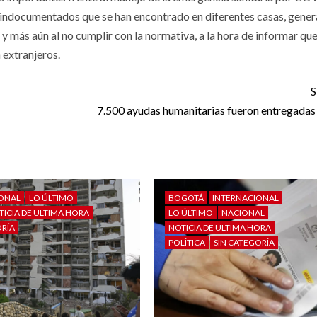
os indocumentados que se han encontrado en diferentes casas, gene
y más aún al no cumplir con la normativa, a la hora de informar que
 extranjeros.
S
7.500 ayudas humanitarias fueron entregadas
IONAL
LO ÚLTIMO
BOGOTÁ
INTERNACIONAL
TICIA DE ULTIMA HORA
LO ÚLTIMO
NACIONAL
ORÍA
NOTICIA DE ULTIMA HORA
POLÍTICA
SIN CATEGORÍA