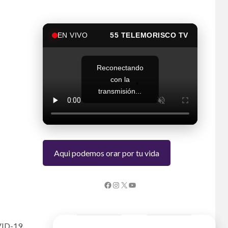
EN VIVO
55 TELEMORISCO TV
Reconectando
con la
transmisión...
Aqui podemos orar por tu vida
OVID-19