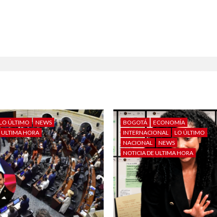
LO ÚLTIMO
NEWS
BOGOTÁ
ECONOMÍA
E ULTIMA HORA
INTERNACIONAL
LO ÚLTIMO
NACIONAL
NEWS
NOTICIA DE ULTIMA HORA