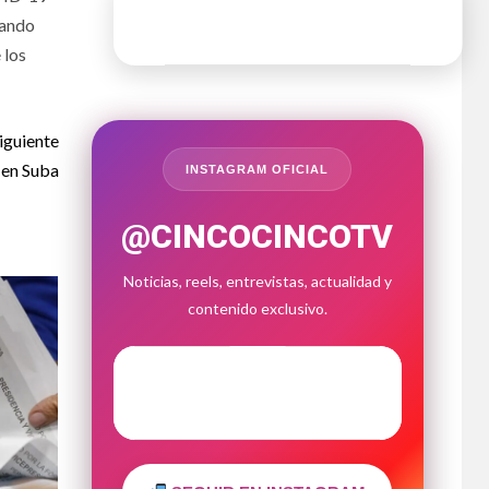
rando
 los
iguiente
 en Suba
INSTAGRAM OFICIAL
@CINCOCINCOTV
Noticias, reels, entrevistas, actualidad y
contenido exclusivo.