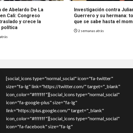
 de Abelardo De La
Investigación contra Julia
 en Cali: Congreso
Guerrero y su hermana: to
raslado y crece la
que se sabe hasta el mo
política
2 semanas atrás
atrás
[social_icons type="normal_social" icon="fa-twitter"
size="fa-lg" link="https://twitter.com/" target="_blank"
icon_color="#ffffff"][social_icons type="normal_social"
icon="fa-google-plus" size="fa-lg"
link="https://plus.google.com/" target="_blank"
icon_color="#ffffff"][social_icons type="normal_social"
icon="fa-facebook" size="fa-lg"