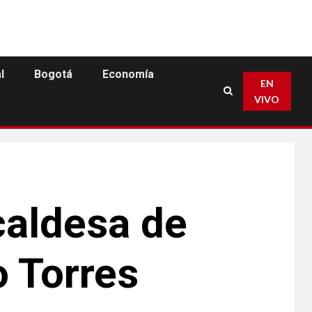
l
Bogotá
Economía
EN
VIVO
caldesa de
 Torres