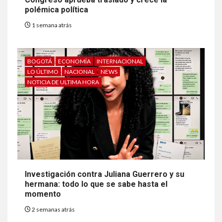
polémica política
1 semana atrás
BOGOTÁ
ECONOMÍA
INTERNACIONAL
LO ÚLTIMO
NACIONAL
NEWS
NOTICIA DE ULTIMA HORA
Investigación contra Juliana Guerrero y su
hermana: todo lo que se sabe hasta el
momento
2 semanas atrás