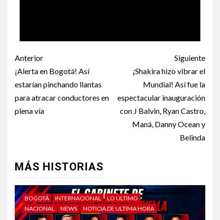
Anterior
Siguiente
¡Alerta en Bogotá! Así
¡Shakira hizo vibrar el
estarían pinchando llantas
Mundial! Así fue la
para atracar conductores en
espectacular inauguración
plena vía
con J Balvin, Ryan Castro,
Maná, Danny Ocean y
Belinda
MÁS HISTORIAS
BOGOTÁ
INTERNACIONAL
LO ÚLTIMO
NACIONAL
NEWS
NOTICIA DE ULTIMA HORA