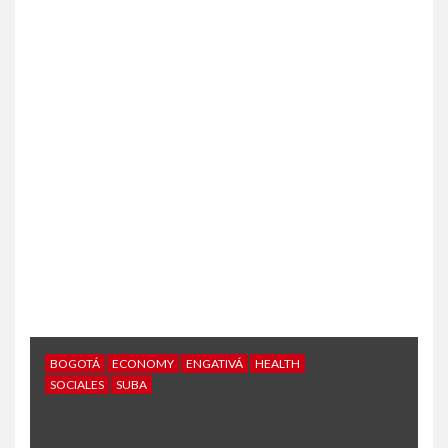
BOGOTÁ
ECONOMY
ENGATIVÁ
HEALTH
SOCIALES
SUBA