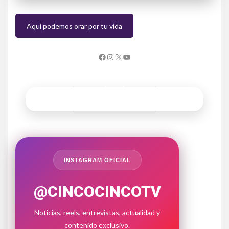
Aqui podemos orar por tu vida
INSTAGRAM OFICIAL
@CINCOCINCOTV
Noticias, reels, entrevistas, actualidad y
contenido exclusivo.