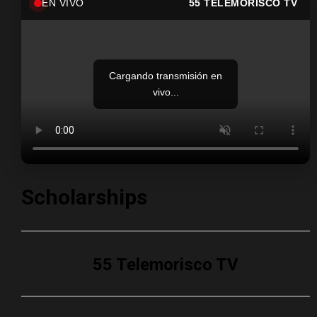
EN VIVO
55 TELEMORISCO TV
Cargando transmisión en
vivo...
Scholarships
55 Telemorisco TV