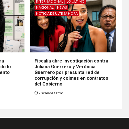
INTERNACIONAL
LO ÚLTIMO
NACIONAL
NEWS
NOTICIA DE ULTIMA HORA
na
Fiscalía abre investigación contra
do lo
Juliana Guerrero y Verónica
mento
Guerrero por presunta red de
corrupción y coimas en contratos
del Gobierno
2 semanas atrás