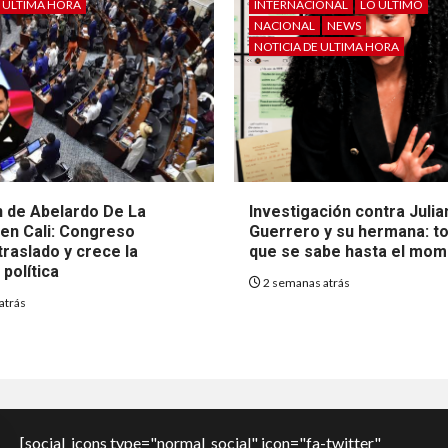
E ULTIMA HORA
INTERNACIONAL
LO ÚLTIMO
NACIONAL
NEWS
NOTICIA DE ULTIMA HORA
 de Abelardo De La
Investigación contra Julia
 en Cali: Congreso
Guerrero y su hermana: to
raslado y crece la
que se sabe hasta el mo
política
2 semanas atrás
atrás
[social_icons type="normal_social" icon="fa-twitter"