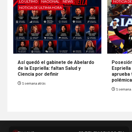
LO ÚLTIMO
NACIONAL
NEWS
NOTICIA D
NOTICIA DE ULTIMA HORA
Así quedó el gabinete de Abelardo
Posesión
de la Espriella: faltan Salud y
Espriella
Ciencia por definir
aprueba t
polémica 
1 semana atrás
1 semana 