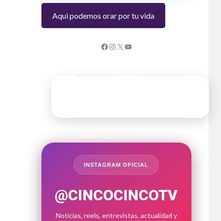
Aqui podemos orar por tu vida
INSTAGRAM OFICIAL
@CINCOCINCOTV
Noticias, reels, entrevistas, actualidad y