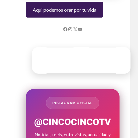
Aqui podemos orar por tu vida
INSTAGRAM OFICIAL
@CINCOCINCOTV
Noticias, reels, entrevistas, actualidad y