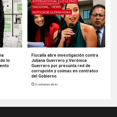
INTERNACIONAL
LO ÚLTIMO
NACIONAL
NEWS
NOTICIA DE ULTIMA HORA
na
Fiscalía abre investigación contra
do lo
Juliana Guerrero y Verónica
mento
Guerrero por presunta red de
corrupción y coimas en contratos
del Gobierno
2 semanas atrás