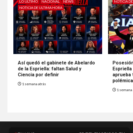
LO ÚLTIMO
NACIONAL
NEWS
NOTICIA D
NOTICIA DE ULTIMA HORA
Así quedó el gabinete de Abelardo
Posesión
de la Espriella: faltan Salud y
Espriella
Ciencia por definir
aprueba t
polémica 
1 semana atrás
1 semana 