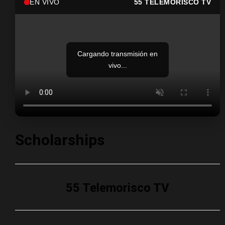
EN VIVO
55 TELEMORISCO TV
Cargando transmisión en
vivo...
Scholarships
55 Telemorisco TV