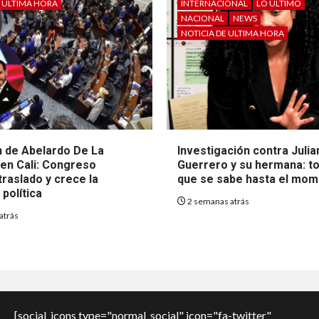
E ULTIMA HORA
INTERNACIONAL
LO ÚLTIMO
NACIONAL
NEWS
NOTICIA DE ULTIMA HORA
 de Abelardo De La
Investigación contra Julia
 en Cali: Congreso
Guerrero y su hermana: to
raslado y crece la
que se sabe hasta el mo
política
2 semanas atrás
atrás
[social_icons type="normal_social" icon="fa-twitter"