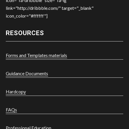
icon="fa-dribbble" size="fa-lg"
link="http://dribbble.com/" target="_blank"
icon_color="#ffffff"]
RESOURCES
Forms and Templates materials
Guidance Documents
Hardcopy
FAQs
Professional Education