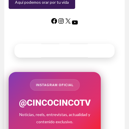
Aqui podemos orar por tu vida
INSTAGRAM OFICIAL
@CINCOCINCOTV
Noticias, reels, entrevistas, actualidad y
contenido exclusivo.