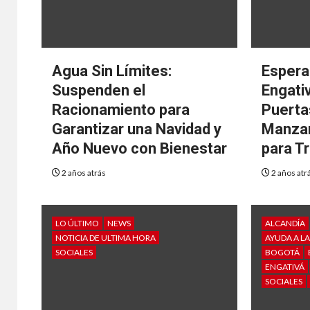
Agua Sin Límites:
Espera
Suspenden el
Engati
Racionamiento para
Puerta
Garantizar una Navidad y
Manzan
Año Nuevo con Bienestar
para T
2 años atrás
2 años atr
LO ÚLTIMO
NEWS
ALCANDÍA
NOTICIA DE ULTIMA HORA
AYUDA A L
SOCIALES
BOGOTÁ
ENGATIVÁ
SOCIALES