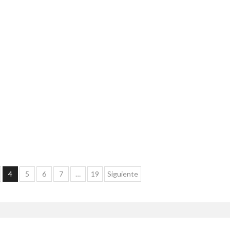
4
5
6
7
…
19
Siguiente