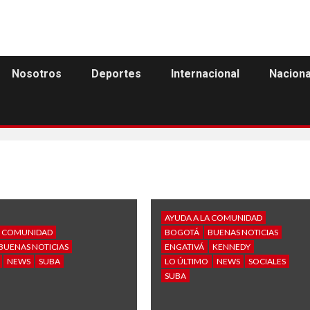
Nosotros
Deportes
Internacional
Naciona
AYUDA A LA COMUNIDAD
A COMUNIDAD
BOGOTÁ
BUENAS NOTICIAS
BUENAS NOTICIAS
ENGATIVÁ
KENNEDY
NEWS
SUBA
LO ÚLTIMO
NEWS
SOCIALES
SUBA