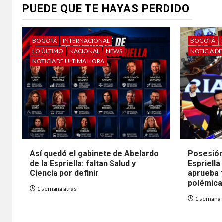
PUEDE QUE TE HAYAS PERDIDO
BOGOTÁ
INTERNACIONAL
BOGOTÁ
LO ÚLTIMO
NACIONAL
NEWS
NOTICIA D
NOTICIA DE ULTIMA HORA
Así quedó el gabinete de Abelardo
Posesión
de la Espriella: faltan Salud y
Espriella
Ciencia por definir
aprueba t
polémica 
1 semana atrás
1 semana 