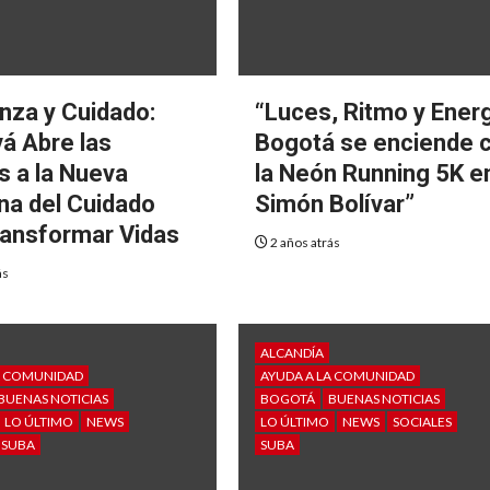
nza y Cuidado:
“Luces, Ritmo y Energ
vá Abre las
Bogotá se enciende 
s a la Nueva
la Neón Running 5K en
a del Cuidado
Simón Bolívar”
ransformar Vidas
2 años atrás
ás
ALCANDÍA
A COMUNIDAD
AYUDA A LA COMUNIDAD
BUENAS NOTICIAS
BOGOTÁ
BUENAS NOTICIAS
LO ÚLTIMO
NEWS
LO ÚLTIMO
NEWS
SOCIALES
SUBA
SUBA