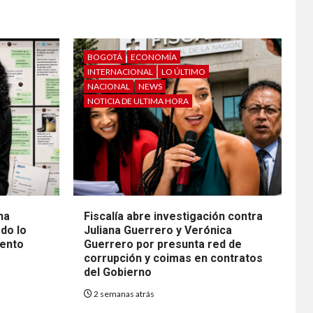
BOGOTÁ
ECONOMÍA
INTERNACIONAL
LO ÚLTIMO
NACIONAL
NEWS
NOTICIA DE ULTIMA HORA
na
Fiscalía abre investigación contra
do lo
Juliana Guerrero y Verónica
mento
Guerrero por presunta red de
corrupción y coimas en contratos
del Gobierno
2 semanas atrás