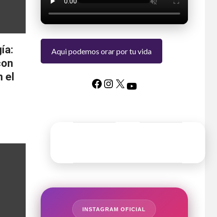
ía:
Aqui podemos orar por tu vida
con
 el
INSTAGRAM OFICIAL