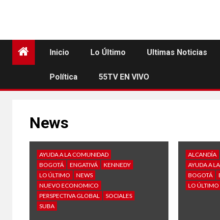
Inicio
Lo Último
Ultimas Noticias
Política
55TV EN VIVO
News
AYUDA A LA COMUNIDAD
ALCANDÍA
BOGOTÁ
ENGATIVÁ
KENNEDY
AYUDA A L
LO ÚLTIMO
NEWS
BOGOTÁ
NUEVO ECONOMICO
LO ÚLTIMO
PERSPECTIVA GLOBAL
SOCIALES
SUBA