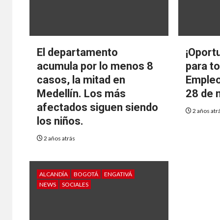
El departamento
¡Oport
acumula por lo menos 8
para to
casos, la mitad en
Empleo
Medellín. Los más
28 de 
afectados siguen siendo
2 años atr
los niños.
2 años atrás
ALCANDÍA
BOGOTÁ
ENGATIVÁ
NEWS
SOCIALES