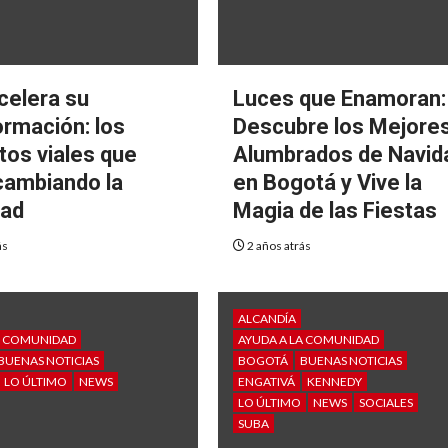
celera su
Luces que Enamoran:
ormación: los
Descubre los Mejore
tos viales que
Alumbrados de Navid
cambiando la
en Bogotá y Vive la
dad
Magia de las Fiestas
ás
2 años atrás
ALCANDÍA
A COMUNIDAD
AYUDA A LA COMUNIDAD
BUENAS NOTICIAS
BOGOTÁ
BUENAS NOTICIAS
LO ÚLTIMO
NEWS
ENGATIVÁ
KENNEDY
LO ÚLTIMO
NEWS
SOCIALES
SUBA