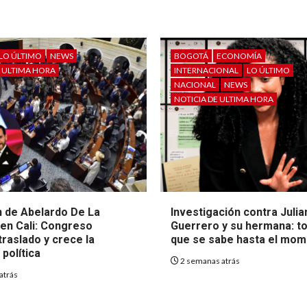
LO ÚLTIMO
NEWS
BOGOTÁ
ECONOMÍA
E ULTIMA HORA
INTERNACIONAL
LO ÚLTIMO
NACIONAL
NEWS
NOTICIA DE ULTIMA HORA
 de Abelardo De La
Investigación contra Julia
 en Cali: Congreso
Guerrero y su hermana: to
raslado y crece la
que se sabe hasta el mo
política
2 semanas atrás
atrás