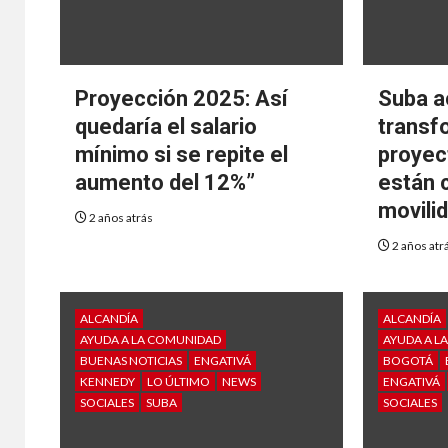
Proyección 2025: Así
Suba a
quedaría el salario
transf
mínimo si se repite el
proyec
aumento del 12%”
están 
movili
2 años atrás
2 años atr
ALCANDÍA
ALCANDÍA
AYUDA A LA COMUNIDAD
AYUDA A L
BUENAS NOTICIAS
ENGATIVÁ
BOGOTÁ
KENNEDY
LO ÚLTIMO
NEWS
ENGATIVÁ
SOCIALES
SUBA
SOCIALES