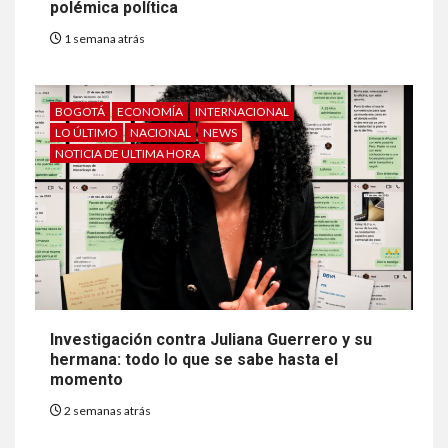
polémica política
1 semana atrás
BOGOTÁ
ECONOMÍA
INTERNACIONAL
LO ÚLTIMO
NACIONAL
NEWS
NOTICIA DE ULTIMA HORA
Investigación contra Juliana Guerrero y su
hermana: todo lo que se sabe hasta el
momento
2 semanas atrás