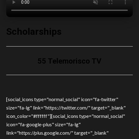
Scholarships
55 Telemorisco TV
[social_icons type="normal_social" icon="fa-twitter"
size="fa-lg" link="https://twitter.com/" target="_blank"
icon_color="#ffffff"][social_icons type="normal_social"
icon="fa-google-plus" size="fa-lg"
link="https://plus.google.com/" target="_blank"