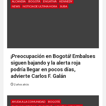
ALCANDÍA
BOGOTÁ
ENGATIVÁ
KENNEDY
NEWS
NOTICIA DE ULTIMA HORA
SUBA
¡Preocupación en Bogotá! Embalses
siguen bajando y la alerta roja
podría llegar en pocos días,
advierte Carlos F. Galán
2 años atrás
AYUDA A LA COMUNIDAD
BOGOTÁ