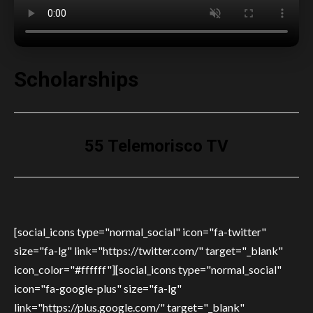
Scholarships
55 Telemorisco TV
[social_icons type="normal_social" icon="fa-twitter"
size="fa-lg" link="https://twitter.com/" target="_blank"
icon_color="#ffffff"][social_icons type="normal_social"
icon="fa-google-plus" size="fa-lg"
link="https://plus.google.com/" target="_blank"