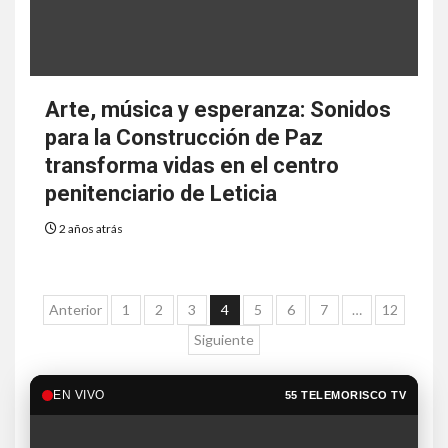
Arte, música y esperanza: Sonidos
para la Construcción de Paz
transforma vidas en el centro
penitenciario de Leticia
2 años atrás
Anterior
1
2
3
4
5
6
7
…
12
Siguiente
EN VIVO
55 TELEMORISCO TV