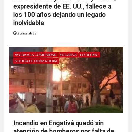
expresidente de EE. UU., fallece a
los 100 años dejando un legado
inolvidable
2 años atrás
AYUDA A LA COMUNIDAD
ENGATIVÁ
LO ÚLTIMO
NOTICIA DE ULTIMA HORA
Incendio en Engativá quedó sin
atención de bomberos por falta de