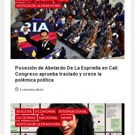
NOTICIA DE ULTIMA HORA
Posesión de Abelardo De La Espriella en Cali:
Congreso aprueba traslado y crece la
polémica política
1 semana atrás
BOGOTÁ
ECONOMÍA
INTERNACIONAL
LO ÚLTIMO
NACIONAL
NEWS
NOTICIA DE ULTIMA HORA